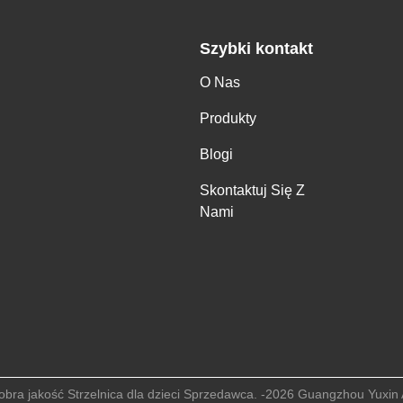
Szybki kontakt
O Nas
Produkty
Blogi
Skontaktuj Się Z
Nami
obra jakość Strzelnica dla dzieci Sprzedawca. -2026 Guangzhou Yuxin