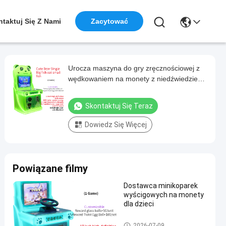
taktuj Się Z Nami
Zacytować
Urocza maszyna do gry zręcznościowej z
wędkowaniem na monety z niedźwiedziem
dla parku rozrywki
Skontaktuj Się Teraz
Dowiedz Się Więcej
Powiązane filmy
Dostawca minikoparek
wyścigowych na monety
dla dzieci
Maszyna do gier wyścigowyc
2026-07-09