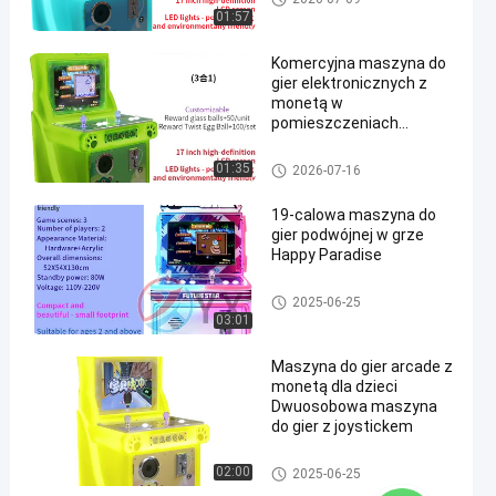
h dla dzieci
01:57
Komercyjna maszyna do
gier elektronicznych z
monetą w
pomieszczeniach
zamkniętych
Dzieciowy maszyna do gry
01:35
2026-07-16
19-calowa maszyna do
gier podwójnej w grze
Happy Paradise
Maszyna do gier wyścigowyc
2025-06-25
h dla dzieci
03:01
Maszyna do gier arcade z
monetą dla dzieci
Dwuosobowa maszyna
do gier z joystickem
Dzieciowy maszyna do gry
02:00
2025-06-25