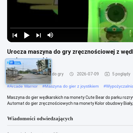
Urocza maszyna do gry zręcznościowej z węd
parku rozrywki
Dzieciowy maszyna do gry
2026-07-09
5 poglądy
#
Arcade Warrior
#
Maszyna do gier z joystikiem
#
Wypożyczalni
Maszyna do gier wędkarskich na monety Cute Bear do parku rozryw
Automat do gier zręcznościowych na monety Kolor obudowy Biały, żół
Wiadomości odwiedzających