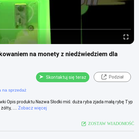
kowaniem na monety z niedźwiedziem dla
Podział
Skontaktuj się teraz
a na sprzedaż
ki Opis produktu Nazwa Słodki miś: duża ryba zjada małą rybę Typ
ty, .....
Zobacz więcej
ZOSTAW WIADOMOŚĆ