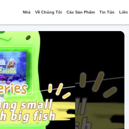
Nhà
Về Chúng Tôi
Các Sản Phẩm
Tin Tức
Liên