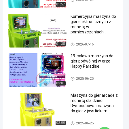
h dla dzieci
01:57
Komercyjna maszyna do
gier elektronicznych z
monetą w
pomieszczeniach
zamkniętych
Dzieciowy maszyna do gry
01:35
2026-07-16
19-calowa maszyna do
gier podwójnej w grze
Happy Paradise
Maszyna do gier wyścigowyc
2025-06-25
h dla dzieci
03:01
Maszyna do gier arcade z
monetą dla dzieci
Dwuosobowa maszyna
do gier z joystickem
Dzieciowy maszyna do gry
02:00
2025-06-25