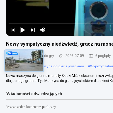
Nowy sympatyczny niedźwiedź, gracz na mone
Dzieciowy maszyna do gry
2026-07-09
6 poglądy
#
Arcade Warrior
#
Maszyna do gier z joystikiem
#
Wypożyczalni
Nowa maszyna do gier na monety Słodki Miś z ekranem i rozrywką 
dla jednego gracza Typ Maszyna do gier z joystickiem dla dzieci Kolo
Wiadomości odwiedzających
Jeszcze żaden komentarz publiczny