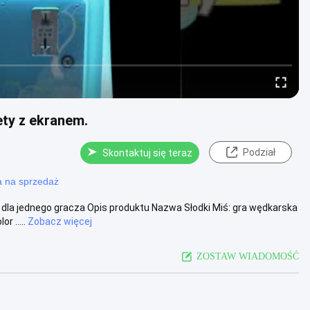
ty z ekranem.
Podział
Skontaktuj się teraz
a na sprzedaż
dla jednego gracza Opis produktu Nazwa Słodki Miś: gra wędkarska
r .....
Zobacz więcej
ZOSTAW WIADOMOŚĆ