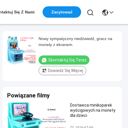
taktuj Się Z Nami
Zacytować
Nowy sympatyczny niedźwiedź, gracz na
monety z ekranem.
Skontaktuj Się Teraz
Dowiedz Się Więcej
Powiązane filmy
Dostawca minikoparek
wyścigowych na monety
dla dzieci
Maszyna do gier wyścigowyc
2026-07-09