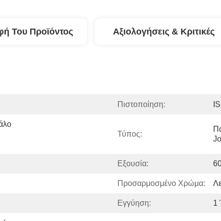
φή Του Προϊόντος
Αξιολογήσεις & Κριτικές
Πιστοποίηση:
I
λο 
Πα
Τύπος:
Jo
Εξουσία:
6
Προσαρμοσμένο Χρώμα:
Λ
Εγγύηση:
1