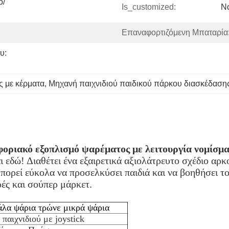
ο/
Is_customized:
Ν
Επαναφορτιζόμενη Μπαταρία
: 
ς με κέρματα
, 
Μηχανή παιχνιδιού παιδικού πάρκου διασκέδαση
οριακό εξοπλισμό ψαρέματος με λειτουργία νομίσμα
εδώ! Διαθέτει ένα εξαιρετικά αξιολάτρευτο σχέδιο αρκο
πορεί εύκολα να προσελκύσει παιδιά και να βοηθήσει τ
ρές και σούπερ μάρκετ.
λα ψάρια τρώνε μικρά ψάρια
παιχνιδιού με joystick