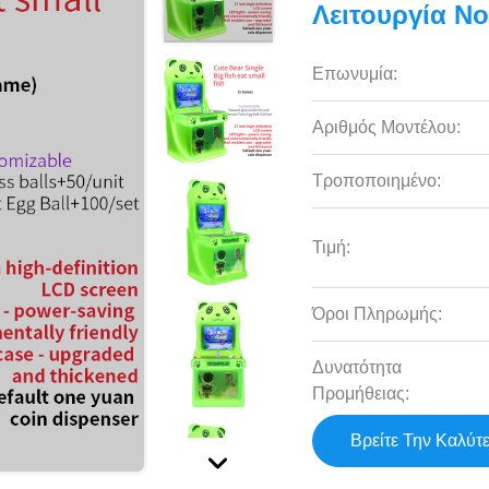
Λειτουργία Ν
Επωνυμία:
Αριθμός Μοντέλου:
Τροποποιημένο:
Τιμή:
Όροι Πληρωμής:
Δυνατότητα
Προμήθειας:
Βρείτε Την Καλύτ