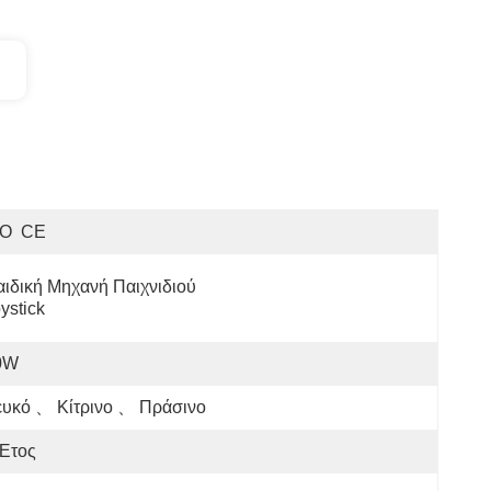
SO  CE
ιδική Μηχανή Παιχνιδιού 
ystick
0W
ευκό 、 Κίτρινο 、 Πράσινο
 Έτος