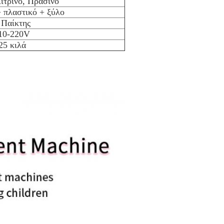
ίτρινο, Πράσινο
 πλαστικό + ξύλο
 Παίκτης
10-220V
25 κιλά