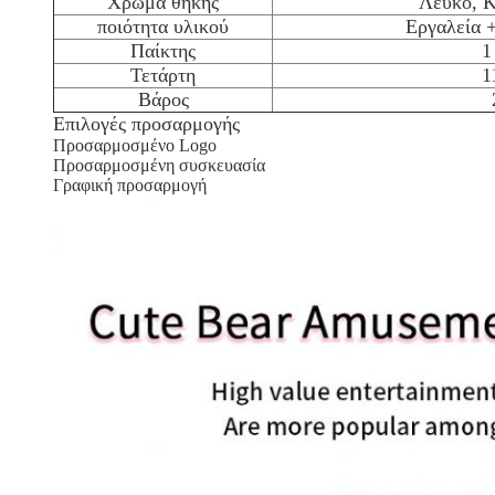
Χρώμα θήκης
Λευκό, Κ
ποιότητα υλικού
Εργαλεία +
Παίκτης
1
Τετάρτη
1
Βάρος
Επιλογές προσαρμογής
Προσαρμοσμένο Logo
Προσαρμοσμένη συσκευασία
Γραφική προσαρμογή