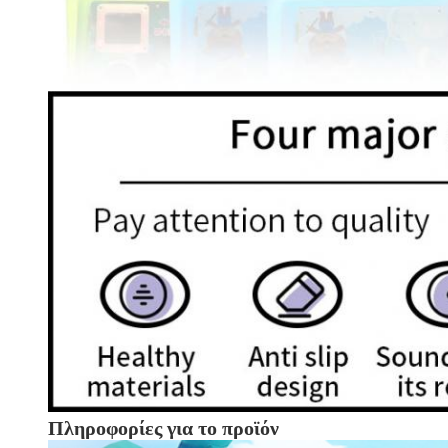
Πληροφορίες για το προϊόν