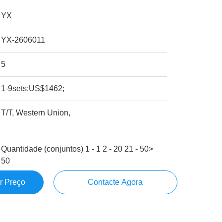
YX
YX-2606011
5
1-9sets:US$1462;
T/T, Western Union,
Quantidade (conjuntos) 1 - 1 2 - 20 21 - 50>
50
r Preço
Contacte Agora