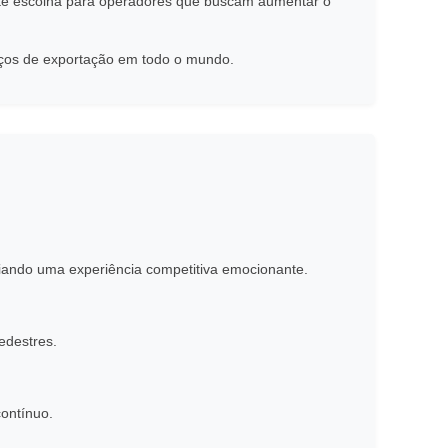
nte escolha para operadores que buscam aumentar o
viços de exportação em todo o mundo.
iando uma experiência competitiva emocionante.
edestres.
contínuo.