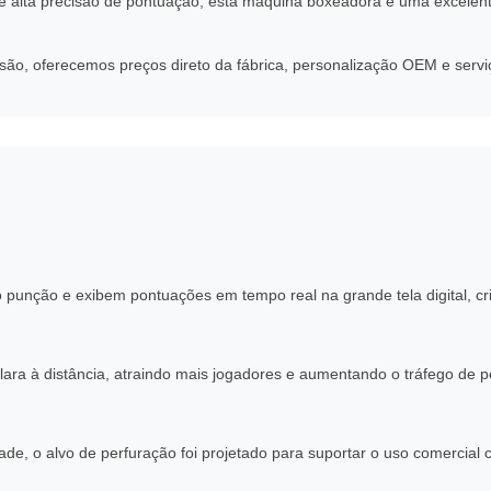
 e alta precisão de pontuação, esta máquina boxeadora é uma excele
rsão, oferecemos preços direto da fábrica, personalização OEM e ser
punção e exibem pontuações em tempo real na grande tela digital, cr
lara à distância, atraindo mais jogadores e aumentando o tráfego de p
dade, o alvo de perfuração foi projetado para suportar o uso comercial 