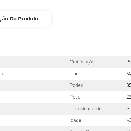
ção Do Produto
Certificação:
I
to
Tipo:
M
Poder:
3
Peso:
2
É_customizado:
S
Idade:
>3