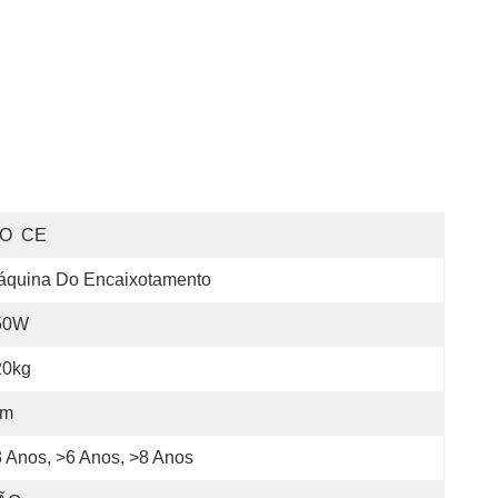
SO  CE
áquina Do Encaixotamento
50W
20kg
im
 Anos, >6 Anos, >8 Anos