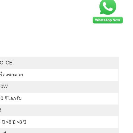
SO  CE
รื่องชกมวย
50W
0 กิโลกรัม
่
 ปี >6 ปี >8 ปี