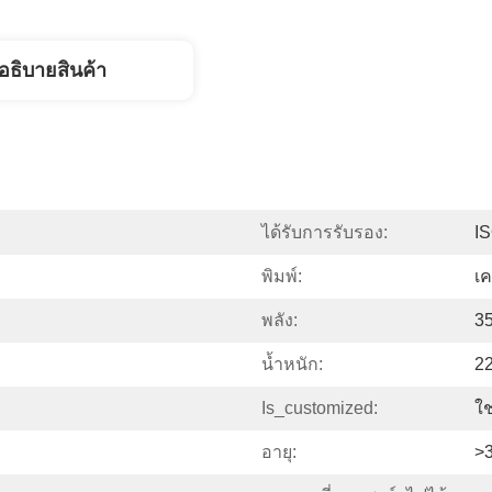
อธิบายสินค้า
ได้รับการรับรอง:
I
พิมพ์:
เค
พลัง:
3
น้ำหนัก:
22
Is_customized:
ใช
อายุ:
>3