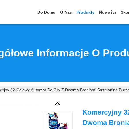
Do Domu
O Nas
Produkty
Nowości
Skon
gółowe Informacje O Prod
yjny 32-Calowy Automat Do Gry Z Dwoma Broniami Strzelanina Burza
Komercyjny 3
Dwoma Bronia