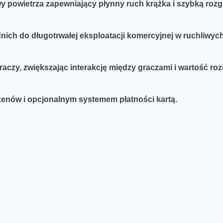
owietrza zapewniający płynny ruch krążka i szybką rozg
ch do długotrwałej eksploatacji komercyjnej w ruchliwych 
czy, zwiększając interakcję między graczami i wartość ro
enów i opcjonalnym systemem płatności kartą.