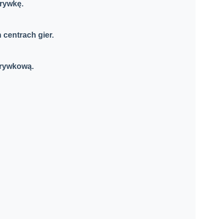
rywkę.
centrach gier.
zrywkową.