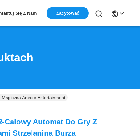
taktuj Się Z Nami
Zacytować
uktach
 Magiczna Arcade Entertainment
2-Calowy Automat Do Gry Z
mi Strzelanina Burza