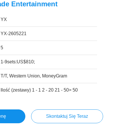
ade Entertainment
YX
YX-2605221
5
1-9sets:US$810;
T/T, Western Union, MoneyGram
Ilość (zestawy) 1 - 1 2 - 20 21 - 50> 50
enę
Skontaktuj Się Teraz