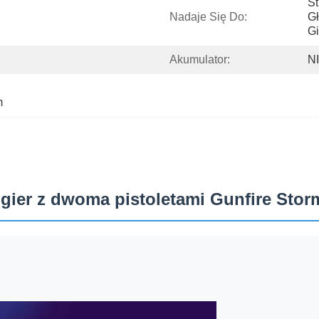
St
Nadaje Się Do:
Gł
Gi
Akumulator:
N
m
gier z dwoma pistoletami Gunfire Stor