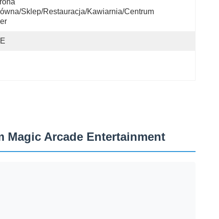
rona 
ówna/Sklep/Restauracja/Kawiarnia/Centrum 
er
IE
m Magic Arcade Entertainment