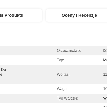
is Produktu
Oceny I Recenzje
Orzecznictwo:
I
Typ:
Ma
 Do 
e 
Woltaż:
1
Waga:
1
Typ Wtyczki:
W