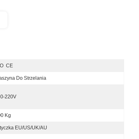
SO  CE
szyna Do Strzelania
10-220V
00 Kg
tyczka EU/US/UK/AU