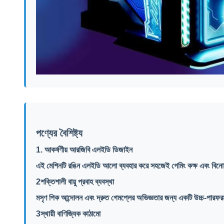
পণ্যের বৈশিষ্ট্য
1. আকর্ষণীয় আরজিবি এলইডি ডিজাইন
এই মেশিনটি রঙিন এলইডি আলো ব্যবহার করে সহজেই গেমিং কক্ষ এবং বিনোদ
2শক্তিশালী বায়ু প্রবাহ ব্যবস্থা
মসৃণ পিক আন্দোলন এবং দ্রুত গেমপ্লের অভিজ্ঞতার জন্য একটি উচ্চ-পারফরম্য
3স্থায়ী বাণিজ্যিক কাঠামো