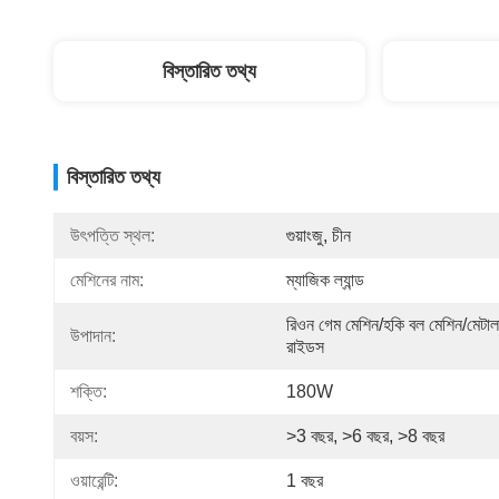
বিস্তারিত তথ্য
বিস্তারিত তথ্য
উৎপত্তি স্থল:
গুয়াংজু, চীন
মেশিনের নাম:
ম্যাজিক ল্যান্ড
রিওন গেম মেশিন/হকি বল মেশিন/মেটাল 
উপাদান:
রাইডস
শক্তি:
180W
বয়স:
>3 বছর, >6 বছর, >8 বছর
ওয়ারেন্টি:
1 বছর