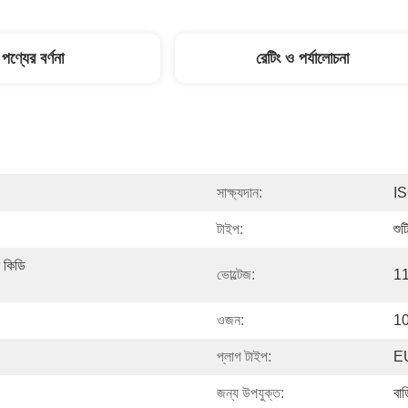
পণ্যের বর্ণনা
রেটিং ও পর্যালোচনা
সাক্ষ্যদান:
I
টাইপ:
শুট
কিডি 
ভোল্টেজ:
11
ওজন:
10
প্লাগ টাইপ:
EU
জন্য উপযুক্ত:
বাড