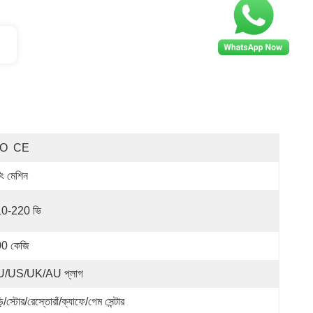
SO  CE
িং মেশিন
0-220 ভি
0 কেজি
/US/UK/AU প্লাগ
়ি/স্টোর/রেস্তোরাঁ/ক্যাফে/গেম সেন্টার