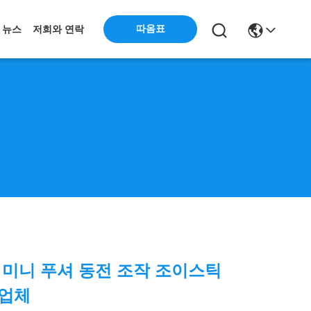
따옴표
뉴스
저희와 연락
 미니 푸셔 동전 조작 조이스틱
조업체