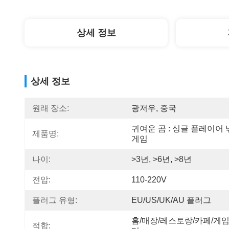
상세 정보
상세 정보
원래 장소:
광저우, 중국
귀여운 곰 : 싱글 플레이어 
제품명:
게임
나이:
>3년, >6년, >8년
전압:
110-220V
플러그 유형:
EU/US/UK/AU 플러그
홈/매장/레스토랑/카페/게임
적합: