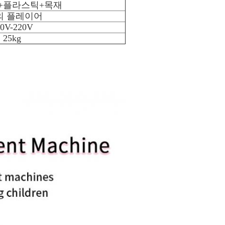
+플라스틱+목재
의 플레이어
10V-220V
25kg