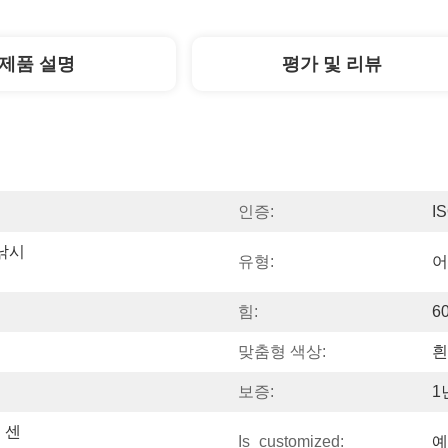
제품 설명
평가 및 리뷰
인증:
I
낚시 
유형:
어
힘:
6
맞춤형 색상:
흰
보증:
1
 센
Is_customized:
예