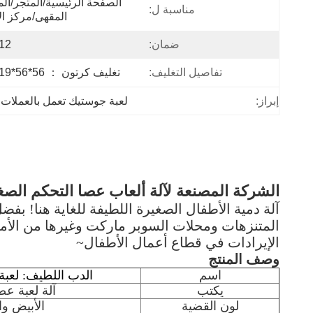
الصفحة الرئيسية/المتجر/ال
مناسبة ل:
المقهى/مركز ال
ضمان:
12 شهرا
تفاصيل التغليف:
تغليف كرتون ： 56*56*119 سم
إبراز:
لعبة جوستيك تعمل بالعملات ا
الشركة المصنعة لآلة ألعاب عصا التحكم الصغي
آلة دمية الأطفال الصغيرة اللطيفة للغاية هنا! بف
المتنزهات ومحلات السوبر ماركت وغيرها من الأماكن
الإيرادات في قطاع أعمال الأطفال~
وصف المنتج
اسم
الدب اللطيف: لعبة
يكتب
آلة لعبة عص
لون القضية
الأبيض و