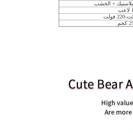
لبلاستيك + الخشب
لاعب
 كجم