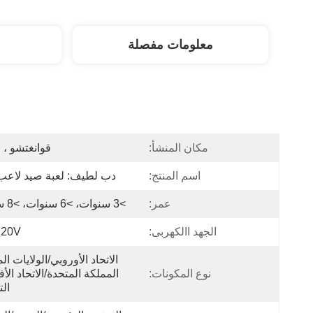
معلومات مفصلة
مكان المنشأ:
قوانغتشو ، 
اسم المنتج:
دب لطيف: لعبة صيد لاعب
عمر:
>3 سنوات، >6 سنوات، >8 سنوات
الجهد االكهربى:
220V
الاتحاد الأوروبي/الولايات ال
نوع المكونات:
ال