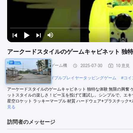
アークードスタイルのゲームキャビネット 独特
子供向けボタン連打ゲーム機
2025-07-30
10 意見
#
硬貨の補助機関車
#
ダブルプレイヤータッピングゲーム
#
コイ
アーケードスタイルのゲームキャビネット 独特な体験 無限の興奮 ゲ
ットスタイルの楽しさ！ビー玉を投げて運試し。シンプルで、エキサ
星空ロケット ラッキーマーブル 材質 ハードウェア+プラスチック+木材 プレイ
見る
訪問者のメッセージ