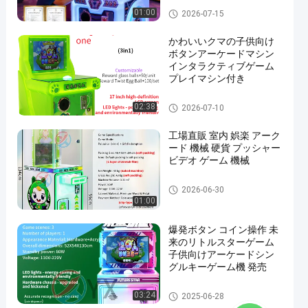
子供向けボタン連打ゲーム機
01:00
2026-07-15
かわいいクマの子供向け
ボタンアーケードマシン
インタラクティブゲーム
プレイマシン付き
子供向けボタン連打ゲーム機
02:38
2026-07-10
工場直販 室内 娯楽 アーク
ード 機械 硬貨 プッシャー
ビデオ ゲーム 機械
子供向けボタン連打ゲーム機
2026-06-30
01:00
爆発ボタン コイン操作 未
来のリトルスターゲーム
子供向けアーケードシン
グルキーゲーム機 発売
子供向けボタン連打ゲーム機
03:24
2025-06-28