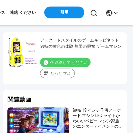
引用
ース
連絡 ください
アークードスタイルのゲームキャビネット
独特の黄色の体験 無限の興奮 ゲームマシン
今連絡してください
もっと 学ぶ
関連動画
卸売 19 インチ子供アーケ
ード マシン LED ライトか
わいいベビー マシン家族
のエンターテイメントの
ための