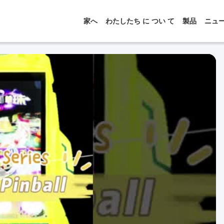
家へ
わたしたち に つい て
製品
ニュ