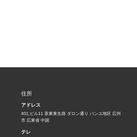
住所
アドレス
401,ビル11 茶東東生路 ダロン通り パンユ地区 広州
市 広東省 中国
テレ