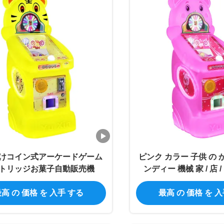
けコイン式アーケードゲーム
ピンク カラー 子供 の 
トリッジお菓子自動販売機
ンディー 機械 家 / 店 
高 の 価格 を 入手 する
最高 の 価格 を 