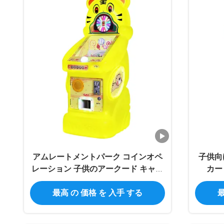
アムレートメントパーク コインオペ
子供向
レーション 子供のアークード キャン
カー
ディー・エッグ ロリポップ 玩具ゲー
最高 の 価格 を 入手 する
最
ムマシン