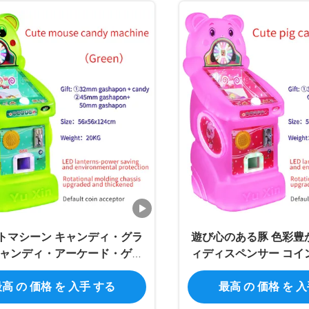
トマシーン キャンディ・グラ
遊び心のある豚 色彩豊
キャンディ・アーケード・ゲー
ィディスペンサー コイ
ュートマウス カラフル・キャン
マシン キャラクター 
高 の 価格 を 入手 する
最高 の 価格 を 
ディ・ディスペンサー
しい 子供のための理