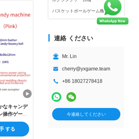
バスケットボールゲーム機
連絡 ください
Mr. Lin
cherry@yxgame.team
+86 18027278418
かなキャンデ
ン操作ゲーム
今連絡してください
終わりのない楽
入手 する
想的な贈り物