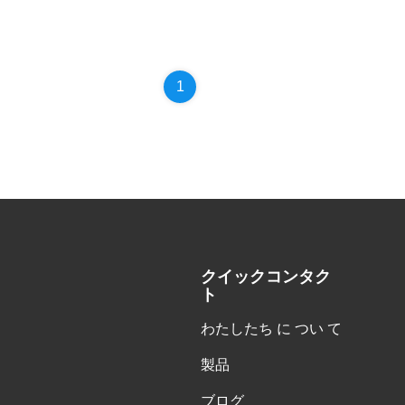
1
クイックコンタク
ト
わたしたち に つい て
製品
ブログ