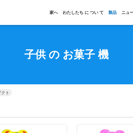
家へ
わたしたち に つい て
製品
ニュ
子供 の お菓子 機
ダクト