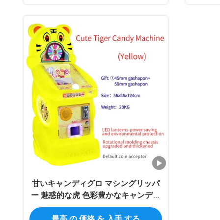
甘いキャンディグロ マシングリッパ
ー 魅惑的な虎 色彩豊かなキャンディ
ディスペンサー
最高 の 価格 を 入手 する