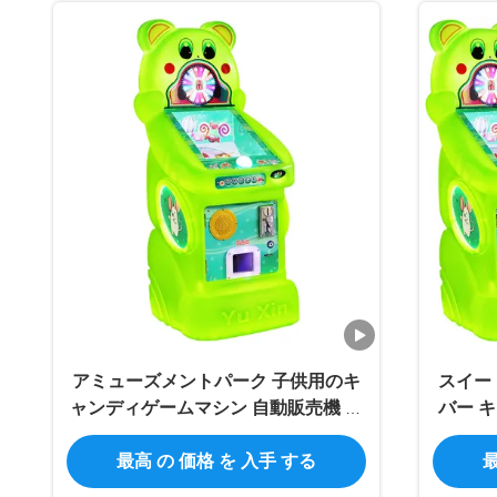
アミューズメントパーク 子供用のキ
スイー
ャンディゲームマシン 自動販売機 ア
バー 
ークードマシン
ム キ
最高 の 価格 を 入手 する
最