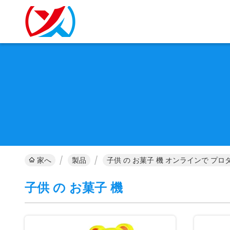
家へ
製品
子供 の お菓子 機 オンラインで プロ
子供 の お菓子 機