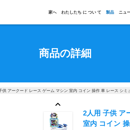
家へ
わたしたち に つい て
製品
ニュ
商品の詳細
 子供 アークード レース ゲーム マシン 室内 コイン 操作 車 レース シ
2人用 子供 
室内 コイン 