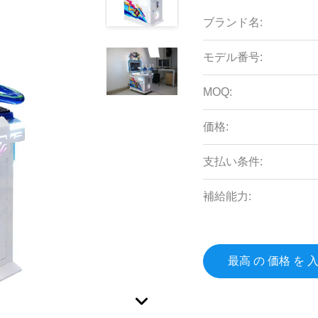
ブランド名:
モデル番号:
MOQ:
価格:
支払い条件:
補給能力:
最高 の 価格 を 