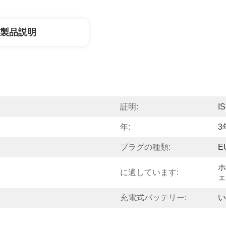
製品説明
証明:
I
年:
3
プラグの種類:
E
ホ
に適しています:
ェ
充電式バッテリー:
い