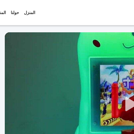
المنزل
حولنا
المن