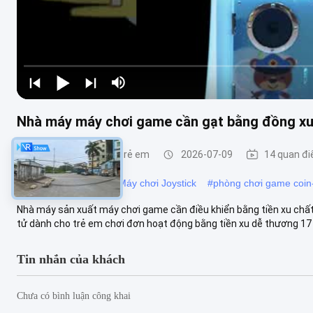
Nhà máy máy chơi game cần gạt bằng đồng xu
Máy trò chơi rocker trẻ em
2026-07-09
14 quan đ
#
chiến binh arcade
#
Máy chơi Joystick
#
phòng chơi game coin
Nhà máy sản xuất máy chơi game cần điều khiển bằng tiền xu chất
tử dành cho trẻ em chơi đơn hoạt động bằng tiền xu dễ thương 17 in
Tin nhắn của khách
Chưa có bình luận công khai