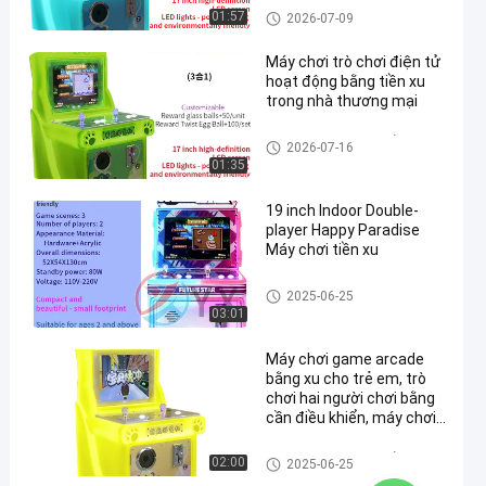
Máy Chơi Game Đua Xe Cho T
01:57
2026-07-09
rẻ Em
Máy chơi trò chơi điện tử
hoạt động bằng tiền xu
trong nhà thương mại
Máy trò chơi rocker trẻ em
2026-07-16
01:35
19 inch Indoor Double-
player Happy Paradise
Máy chơi tiền xu
Máy Chơi Game Đua Xe Cho T
2025-06-25
rẻ Em
03:01
Máy chơi game arcade
bằng xu cho trẻ em, trò
chơi hai người chơi bằng
cần điều khiển, máy chơi
game trong nhà
Máy trò chơi rocker trẻ em
02:00
2025-06-25