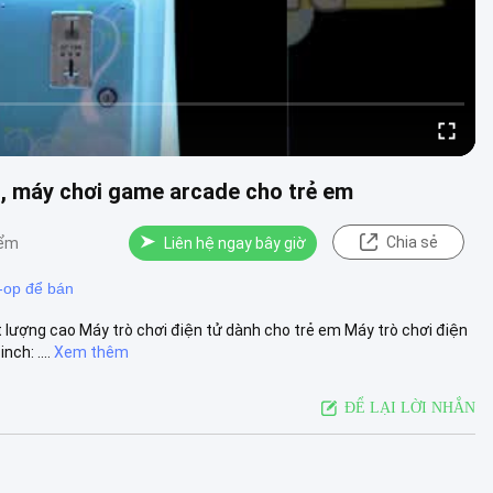
, máy chơi game arcade cho trẻ em
Chia sẻ
iểm
Liên hệ ngay bây giờ
-op để bán
 lượng cao Máy trò chơi điện tử dành cho trẻ em Máy trò chơi điện
ch: ....
Xem thêm
ĐỂ LẠI LỜI NHẮN