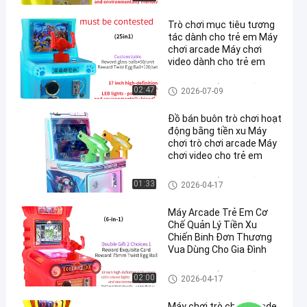
Trò chơi mục tiêu tương
tác dành cho trẻ em Máy
chơi arcade Máy chơi
video dành cho trẻ em
Máy chơi huấn luyện bắn sún
02:47
2026-07-09
g cho trẻ em
Đồ bán buôn trò chơi hoạt
động bằng tiền xu Máy
chơi trò chơi arcade Máy
chơi video cho trẻ em
Máy chơi huấn luyện bắn sún
01:33
2026-04-17
g cho trẻ em
Máy Arcade Trẻ Em Cơ
Chế Quản Lý Tiền Xu
Chiến Binh Đơn Thương
Vua Dùng Cho Gia Đình
Máy chơi huấn luyện bắn sún
02:00
2026-04-17
g cho trẻ em
Máy chơi trò chơi arcade