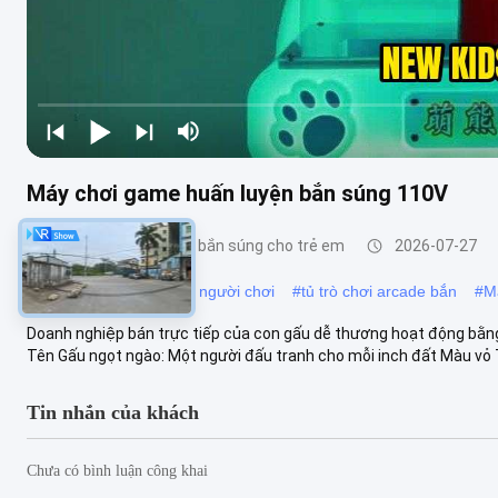
Máy chơi game huấn luyện bắn súng 110V
Máy chơi huấn luyện bắn súng cho trẻ em
2026-07-27
#
Trò chơi bắn súng một người chơi
#
tủ trò chơi arcade bắn
#
Má
Doanh nghiệp bán trực tiếp của con gấu dễ thương hoạt động bằng 
Tên Gấu ngọt ngào: Một người đấu tranh cho mỗi inch đất Màu vỏ Tr
Tin nhắn của khách
Chưa có bình luận công khai