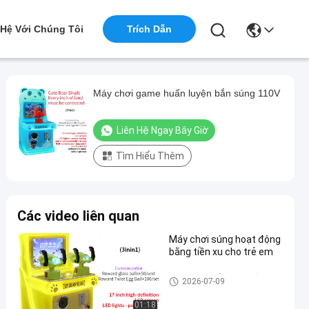
 Hệ Với Chúng Tôi
Trích Dẫn
Máy chơi game huấn luyện bắn súng 110V
Liên Hệ Ngay Bây Giờ
Tìm Hiểu Thêm
Các video liên quan
Máy chơi súng hoạt động
bằng tiền xu cho trẻ em
Máy chơi huấn luyện bắn sún
2026-07-09
g cho trẻ em
01:18