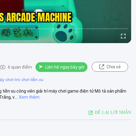
Chia sẻ
6 quan điểm
Liên hệ ngay bây giờ
y chơi trò chơi tiền xu
tiền xu công viên giải trí máy chơi game điện tử Mô tả sản phẩm
ắng, v....
Xem thêm
ĐỂ LẠI LỜI NHẮN