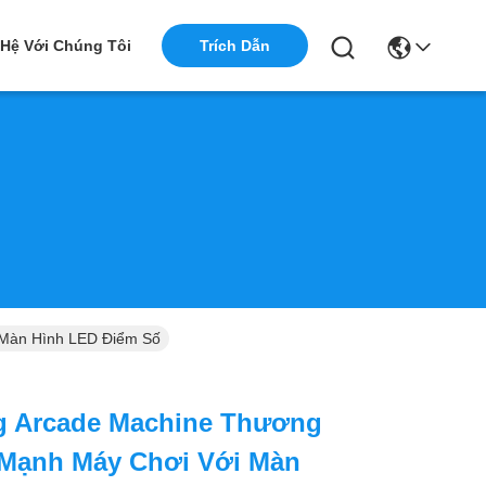
 Hệ Với Chúng Tôi
Trích Dẫn
 Màn Hình LED Điểm Số
g Arcade Machine Thương
Mạnh Máy Chơi Với Màn