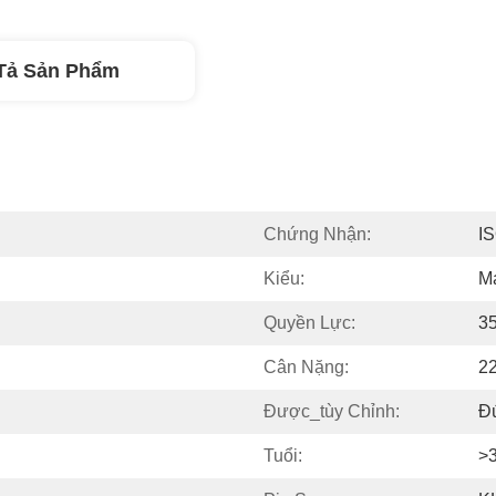
Tả Sản Phẩm
Chứng Nhận:
I
Kiểu:
M
Quyền Lực:
3
Cân Nặng:
2
Được_tùy Chỉnh:
Đ
Tuổi:
>