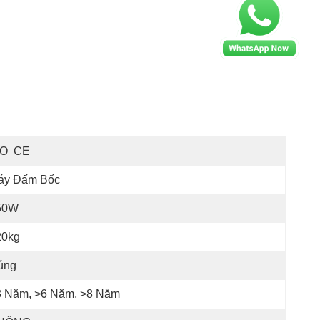
SO  CE
áy Đấm Bốc
50W
20kg
úng
3 Năm, >6 Năm, >8 Năm