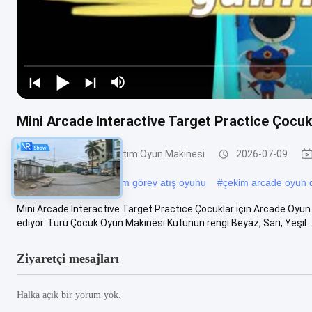
Mini Arcade Interactive Target Practice Çocuk
Çocuklar için Atış Eğitim Oyun Makinesi
2026-07-09
#
Tek oyunculu muhteşem görev atış oyunu
#
çekim arcade oyun 
Mini Arcade Interactive Target Practice Çocuklar için Arcade Oyun M
ediyor. Türü Çocuk Oyun Makinesi Kutunun rengi Beyaz, Sarı, Yeşil ..
Ziyaretçi mesajları
Halka açık bir yorum yok.