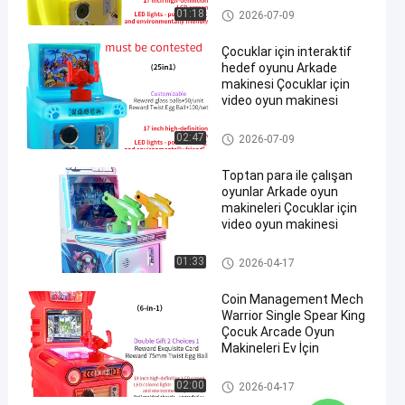
Çocuklar için Atış Eğitim Oyun
01:18
2026-07-09
Makinesi
Çocuklar için interaktif
hedef oyunu Arkade
makinesi Çocuklar için
video oyun makinesi
Çocuklar için Atış Eğitim Oyun
02:47
2026-07-09
Makinesi
Toptan para ile çalışan
oyunlar Arkade oyun
makineleri Çocuklar için
video oyun makinesi
Çocuklar için Atış Eğitim Oyun
01:33
2026-04-17
Makinesi
Coin Management Mech
Warrior Single Spear King
Çocuk Arcade Oyun
Makineleri Ev İçin
Çocuklar için Atış Eğitim Oyun
02:00
2026-04-17
Makinesi