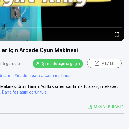
lar için Arcade Oyun Makinesi
Paylaş
5 görüşler
Şimdi iletişime geçin
dolabı
#
madeni para arcade makinesi
akinesi Ürün Tanımı Adı İki kişi her santimlik toprak için rekabet
.
Daha fazlasını görüntüle
MESAJ BIRAKIN