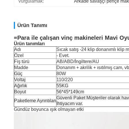
Vurgulamak:
Arkade savaşçı pençe mak
Ürün Tanımı
=Para ile çalışan vinç makineleri Mavi Oyu
Ürün tanımları
Adı
Sıcak satış -24 klip donanımlı klip 
Özel
- Evet.
Fiş türü
AB/ABD/İngiltere/AU
Madde
Donanım + akrilik + ısıtılmış cam, vb
Güç
80W
Voltaj
110/220
Ağırlık
55KG
Boyut
56*45*149cm
Güvenli Paket Müşteriler olarak hava
Paketleme Ayrıntıları
İhtiyacım var.
Gündüz boyunca ışık olmayan etki