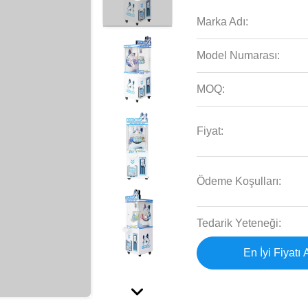
Marka Adı:
Model Numarası:
MOQ:
Fiyat:
Ödeme Koşulları:
Tedarik Yeteneği:
En İyi Fiyatı 