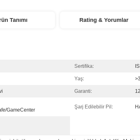
rün Tanımı
Rating & Yorumlar
Sertifika:
I
Yaş:
>3
vi
Garanti:
12
Şarj Edilebilir Pil:
H
afe/GameCenter