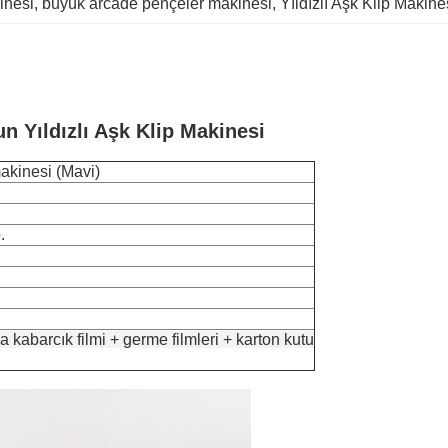
inesi
, 
büyük arcade pençeler makinesi
, 
Yıldızlı Aşk Klip Makine
n Yıldızlı Aşk Klip Makinesi
makinesi (Mavi)
.
 kabarcık filmi + germe filmleri + karton kutu