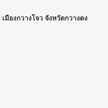
เมืองกวางโจว จังหวัดกวางดง