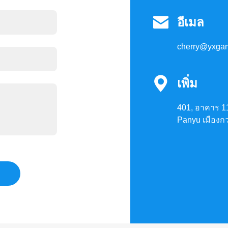

อีเมล
cherry@yxga

เพิ่ม
401, อาคาร 1
Panyu เมืองกว