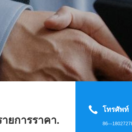
โทรศัพท์
บรายการราคา.
86---1802727