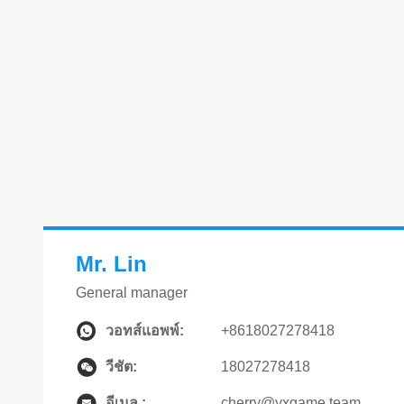
Mr. Lin
General manager
วอทส์แอพพ์:
+8618027278418
วีชัต:
18027278418
อีเมล :
cherry@yxgame.team