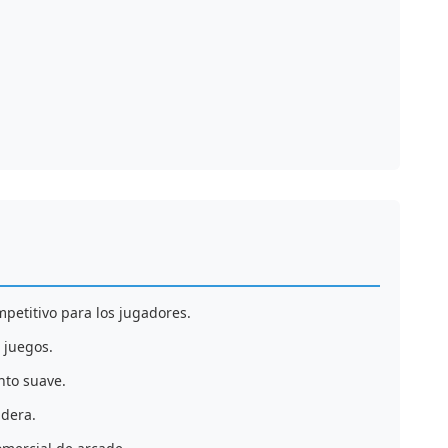
petitivo para los jugadores.
 juegos.
nto suave.
adera.