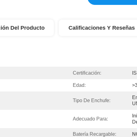
ión Del Producto
Calificaciones Y Reseñas
Certificación:
I
Edad:
>3
E
Tipo De Enchufe:
U
In
Adecuado Para:
D
Batería Recargable:
N