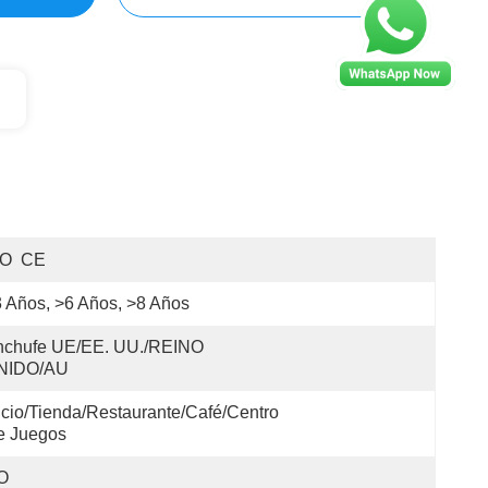
SO  CE
 Años, >6 Años, >8 Años
nchufe UE/EE. UU./REINO 
NIDO/AU
icio/Tienda/Restaurante/Café/Centro 
e Juegos
O