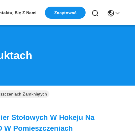
taktuj Się Z Nami
Zacytować
uktach
szczeniach Zamkniętych
ier Stołowych W Hokeju Na
D W Pomieszczeniach