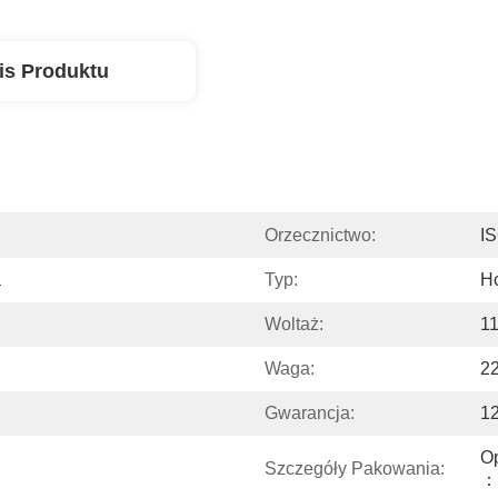
is Produktu
Orzecznictwo:
I
a
Typ:
Ho
Woltaż:
1
Waga:
2
Gwarancja:
12
O
Szczegóły Pakowania:
：