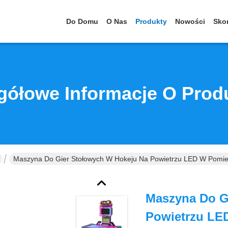
Do Domu
O Nas
Produkty
Nowości
Skon
gółowe Informacje O Prod
Maszyna Do Gier Stołowych W Hokeju Na Powietrzu LED W Pomie
Maszyna Do G
Powietrzu LE