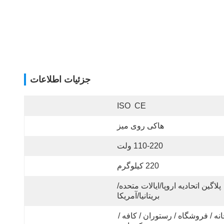
جزئیات اطلاعات
ISO  CE
هاکی روی میز
110-220 ولت
220 کیلوگرم
پلاگین اتحادیه اروپا/ایالات متحده/
بریتانیا/آمریکا
خانه / فروشگاه / رستوران / کافه / 