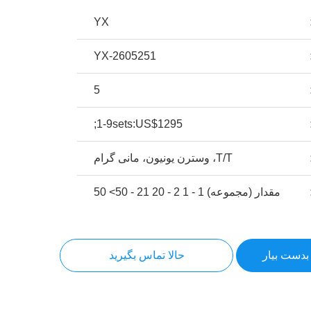
YX
YX-2605251
5
1-9sets:US$1295;
T/T، وسترن یونیون، مانی گرام
مقدار (مجموعه) 1 - 1 2 - 20 21 - 50> 50
بدست بیار
حالا تماس بگیرید