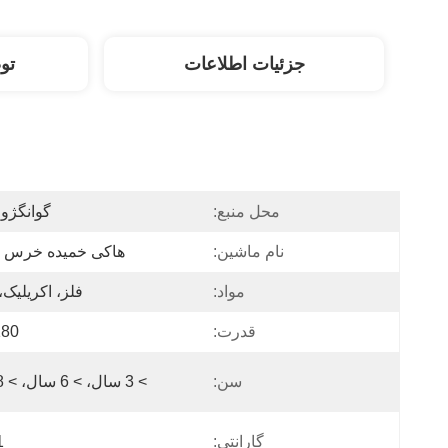
جزئیات اطلاعات
تو
محل منبع:
گوانگژو 
نام ماشین:
هاکی خمیده خرس 
مواد:
فلز، اکریلیک
قدرت:
180 و
سن:
> 3 سال، > 6 سال، > 8 سال
گارانتی:
1 س