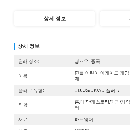
상세 정보
상세 정보
원래 장소:
광저우, 중국
핀볼 어린이 아케이드 게임
이름:
계
플러그 유형:
EU/US/UK/AU 플러그
홈/매장/레스토랑/카페/게임
적합:
터
재료:
하드웨어