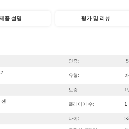
제품 설명
평가 및 리뷰
인증:
I
 기
유형:
아
보증:
1
 센
플레이어 수:
1
나이:
>