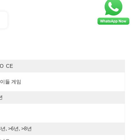
SO  CE
이들 게임
년
3년, >6년, >8년