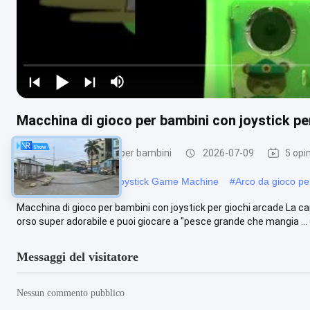
Macchina di gioco per bambini con joystick pe
Machine per il gioco per bambini
2026-07-09
5 opin
#
Guerriero arcade
#
Joystick Game Machine
#
Arco da gioco per
Macchina di gioco per bambini con joystick per giochi arcade La car
orso super adorabile e puoi giocare a "pesce grande che mangia ...
Messaggi del visitatore
Nessun commento pubblico