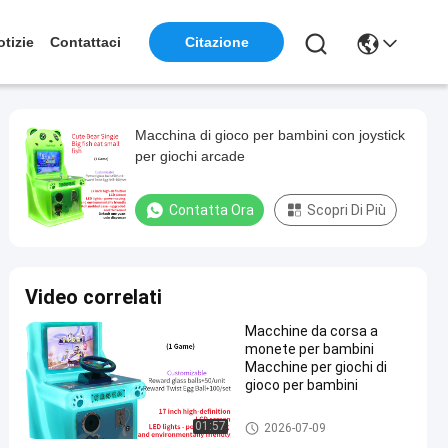
otizie
Contattaci
Citazione
Macchina di gioco per bambini con joystick
per giochi arcade
Contatta Ora
Scopri Di Più
Video correlati
Macchine da corsa a
monete per bambini
Macchine per giochi di
gioco per bambini
Macchina per giochi di corse p
01:57
2026-07-09
er bambini