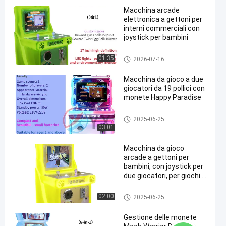
Macchina arcade
elettronica a gettoni per
interni commerciali con
joystick per bambini
Machine per il gioco per bambi
01:35
2026-07-16
ni
Macchina da gioco a due
giocatori da 19 pollici con
monete Happy Paradise
Macchina per giochi di corse p
2025-06-25
er bambini
03:01
Macchina da gioco
arcade a gettoni per
bambini, con joystick per
due giocatori, per giochi al
chiuso
Machine per il gioco per bambi
02:00
2025-06-25
ni
Gestione delle monete