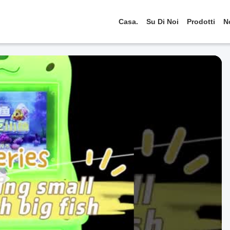
Casa.
Su Di Noi
Prodotti
N