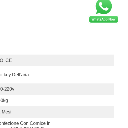
SO  CE
ckey Dell'aria
10-220v
00kg
 Mesi
nfezione Con Cornice In 