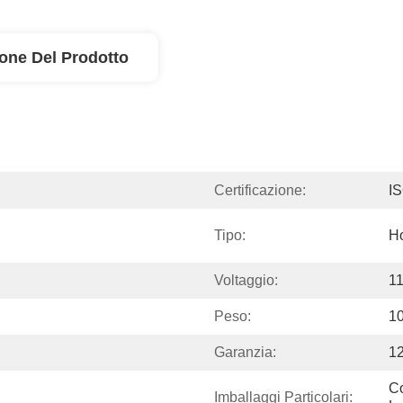
ione Del Prodotto
Certificazione:
I
Tipo:
Ho
Voltaggio:
1
Peso:
1
Garanzia:
12
Co
Imballaggi Particolari: