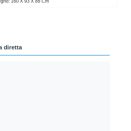
gno: 160 X 93 X 88 Cm
 diretta