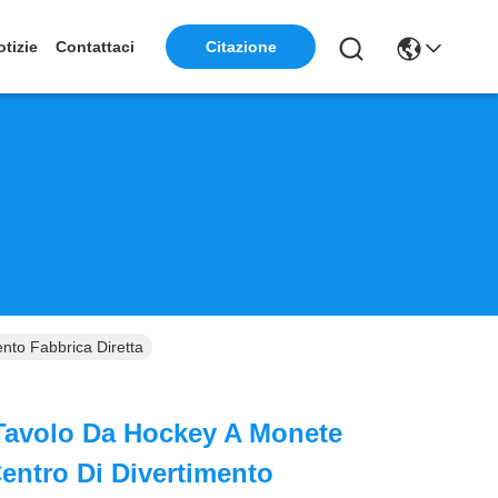
otizie
Contattaci
Citazione
nto Fabbrica Diretta
Tavolo Da Hockey A Monete
entro Di Divertimento