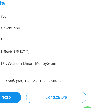
ta
YX
YX-2605301
5
1-9sets:US$717;
T/T, Western Union, MoneyGram
Quantità (set) 1 - 1 2 - 20 21 - 50> 50
 Prezzo
Contatta Ora