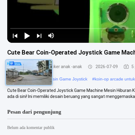
Cute Bear Coin-Operated Joystick Game Mach
Mesin permainan rocker anak -anak
2026-07-09
5
#
pejuang arcade
#
Mesin Game Joystick
#
koin-op arcade untuk 
Cute Bear Coin-Operated Joystick Game Machine Mesin Hiburan K
ada di sini! Ini memiliki desain beruang yang sangat menggemaskan
Pesan dari pengunjung
Belum ada komentar publik