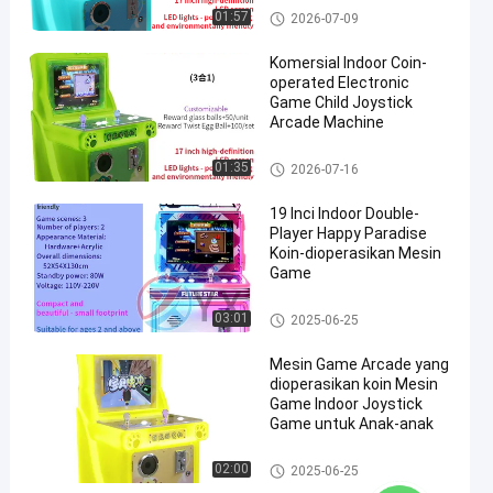
Mesin Permainan Balap Untuk
01:57
2026-07-09
Anak-anak
Komersial Indoor Coin-
operated Electronic
Game Child Joystick
Arcade Machine
Mesin permainan rocker anak -
01:35
2026-07-16
anak
19 Inci Indoor Double-
Player Happy Paradise
Koin-dioperasikan Mesin
Game
Mesin Permainan Balap Untuk
03:01
2025-06-25
Anak-anak
Mesin Game Arcade yang
dioperasikan koin Mesin
Game Indoor Joystick
Game untuk Anak-anak
Mesin permainan rocker anak -
02:00
2025-06-25
anak