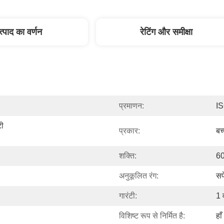
त्पाद का वर्णन
रेटिंग और समीक्षा
प्रमाणन:
I
ी 
प्रकार:
बच
शक्ति:
6
अनुकूलित रंग:
सफ
गारंटी:
1 व
विशिष्ट रूप से निर्मित है:
हाँ