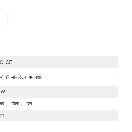
SO  CE
्चों की जॉयस्टिक गेम मशीन
0W
ेद 、 पीला 、 हरा
र्ष