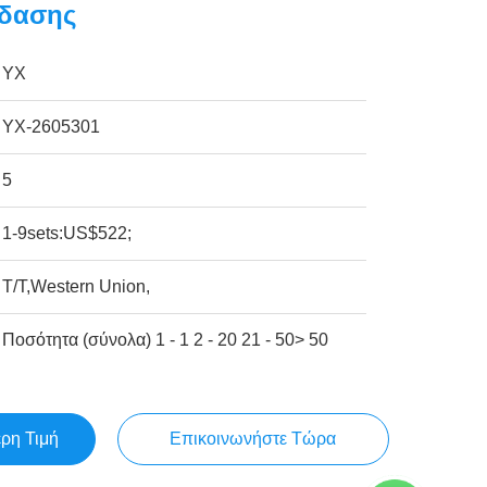
έδασης
YX
ΥΧ-2605301
5
1-9sets:US$522;
T/T,Western Union,
Ποσότητα (σύνολα) 1 - 1 2 - 20 21 - 50> 50
ερη Τιμή
Επικοινωνήστε Τώρα