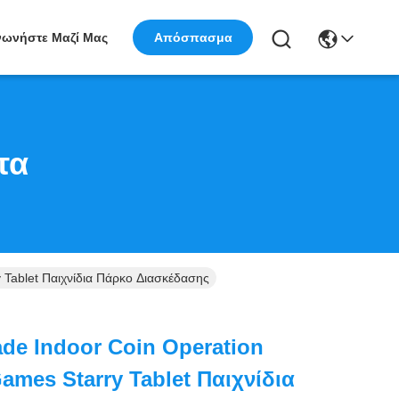
νωνήστε Μαζί Μας
Απόσπασμα
τα
 Tablet Παιχνίδια Πάρκο Διασκέδασης
ade Indoor Coin Operation
mes Starry Tablet Παιχνίδια