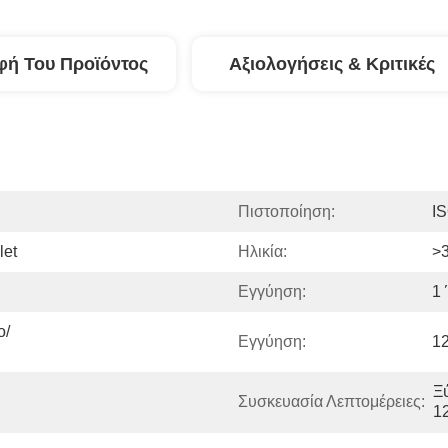
φή Του Προϊόντος
Αξιολογήσεις & Κριτικές
Πιστοποίηση:
I
let
Ηλικία:
>3
Εγγύηση:
1
ο/
Εγγύηση:
1
Ξύ
Συσκευασία Λεπτομέρειες:
1