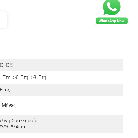
SO  CE
 Έτη, >6 Έτη, >8 Έτη
 Έτος
2 Μήνες
λινη Συσκευασία: 
23*61*74cm