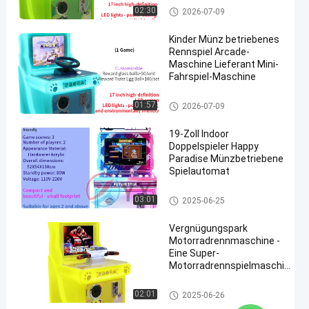
Rennspielautomat für Kinder
02:30
2026-07-09
Kinder Münz betriebenes
Rennspiel Arcade-
Maschine Lieferant Mini-
Fahrspiel-Maschine
Rennspielautomat für Kinder
01:57
2026-07-09
19-Zoll Indoor
Doppelspieler Happy
Paradise Münzbetriebene
Spielautomat
Rennspielautomat für Kinder
03:01
2025-06-25
Vergnügungspark
Motorradrennmaschine -
Eine Super-
Motorradrennspielmaschine
für Kinder
Rennspielautomat für Kinder
02:01
2025-06-26