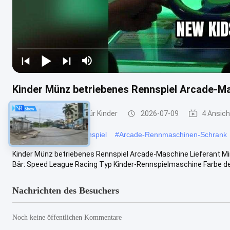
Kinder Münz betriebenes Rennspiel Arcade-Ma
Rennspielautomat für Kinder
2026-07-09
4 Ansic
#
Arcade-Motorrad-Rennspiel
#
Arcade-Rennmaschinen-Schrank
Kinder Münz betriebenes Rennspiel Arcade-Maschine Lieferant M
Bär: Speed League Racing Typ Kinder-Rennspielmaschine Farbe de
Nachrichten des Besuchers
Noch keine öffentlichen Kommentare