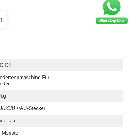
n
SO CE
nderrennmaschine Für 
nder
0kg
U/US/UK/AU-Stecker
ung:
Ja
2 Monate