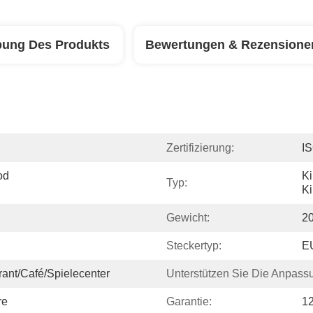
bung Des Produkts
Bewertungen & Rezensione
Zertifizierung:
I
d 
Ki
Typ:
Ki
Gewicht:
2
Steckertyp:
E
rant/Café/Spielecenter
Unterstützen Sie Die Anpass
re
Garantie:
1