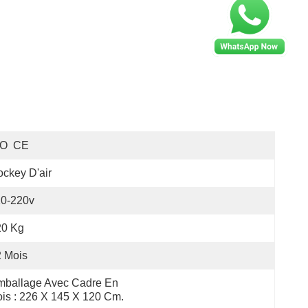
SO  CE
ckey D'air
10-220v
20 Kg
 Mois
ballage Avec Cadre En 
is : 226 X 145 X 120 Cm.