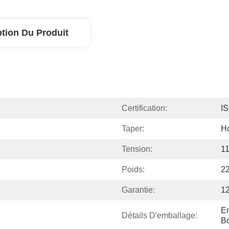
ption Du Produit
Certification:
I
Taper:
Ho
Tension:
1
Poids:
2
Garantie:
12
Em
Détails D'emballage:
Bo