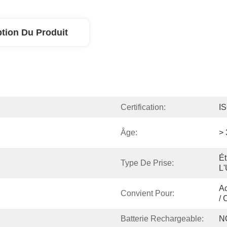
ption Du Produit
Certification:
I
Âge:
> 
Ét
Type De Prise:
L
Ac
Convient Pour:
/ 
Batterie Rechargeable:
N