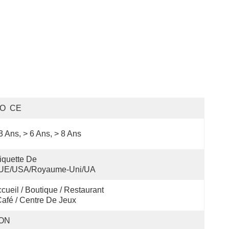
SO  CE
3 Ans, > 6 Ans, > 8 Ans
iquette De 
'UE/USA/Royaume-Uni/UA
cueil / Boutique / Restaurant 
Café / Centre De Jeux
ON