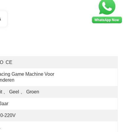
s
SO  CE
cing Game Machine Voor 
inderen
it 、 Geel 、 Groen
Jaar
10-220V
a