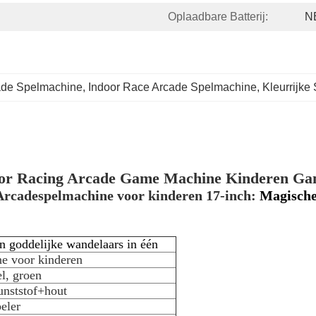
Oplaadbare Batterij:
N
ade Spelmachine
, 
Indoor Race Arcade Spelmachine
, 
Kleurrijke
oor Racing Arcade Game Machine Kinderen G
Arcadespelmachine voor kinderen 17-inch:
Magische
n goddelijke wandelaars in één
e voor kinderen
el, groen
nststof+hout
peler