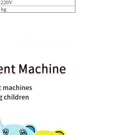
-220V
 kg