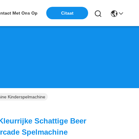
ntact Met Ons Op
Citaat
hine Kinderspelmachine
leurrijke Schattige Beer
Arcade Spelmachine