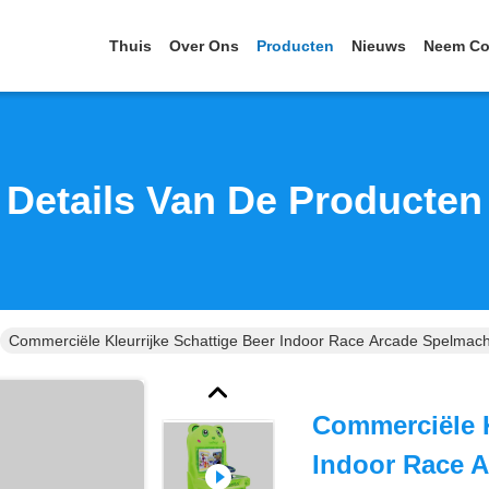
Thuis
Over Ons
Producten
Nieuws
Neem Co
Details Van De Producten
Commerciële Kleurrijke Schattige Beer Indoor Race Arcade Spelmac
Commerciële K
Indoor Race 