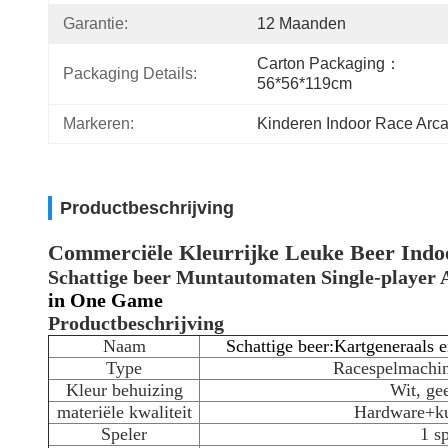
Garantie:
12 Maanden
Carton Packaging：
Packaging Details:
56*56*119cm
Markeren:
Kinderen Indoor Race Arc
Productbeschrijving
Commerciële Kleurrijke Leuke Beer Ind
Schattige beer Muntautomaten Single-player 
in One Game
Productbeschrijving
Naam
Schattige beer:
Kartgeneraals e
Type
Racespelmachin
Kleur behuizing
Wit, ge
materiële kwaliteit
Hardware+ku
Speler
1 s