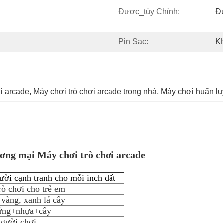
Được_tùy Chỉnh:
Đ
Pin Sạc:
K
i arcade
, 
Máy chơi trò chơi arcade trong nhà
, 
Máy chơi huấn lu
ương mại Máy chơi trò chơi arcade
ười cạnh tranh cho mỗi inch đất
rò chơi cho trẻ em
 vàng, xanh lá cây
ứng+nhựa+cây
gười chơi