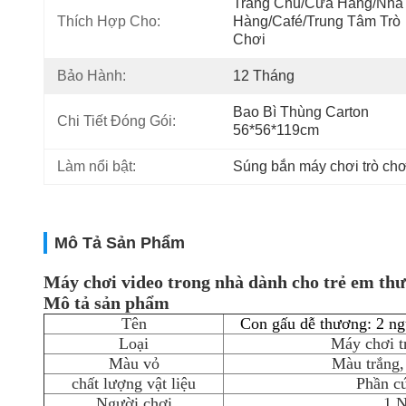
Trang Chủ/Cửa Hàng/Nhà 
Thích Hợp Cho:
Hàng/Café/Trung Tâm Trò 
Chơi
Bảo Hành:
12 Tháng
Bao Bì Thùng Carton 
Chi Tiết Đóng Gói:
56*56*119cm
Làm nổi bật:
Súng bắn máy chơi trò chơ
Mô Tả Sản Phẩm
Máy chơi video trong nhà dành cho trẻ em th
Mô tả sản phẩm
Tên
Con gấu dễ thương: 2 ng
Loại
Máy chơi t
Màu vỏ
Màu trắng,
chất lượng vật liệu
Phần c
Người chơi
1 N