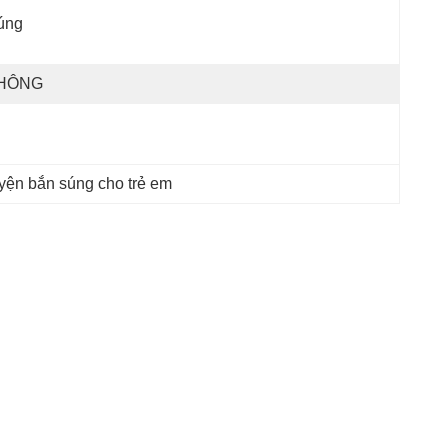
úng
HÔNG
yện bắn súng cho trẻ em