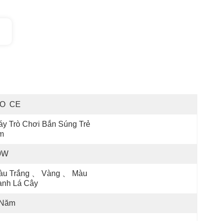
SO  CE
y Trò Chơi Bắn Súng Trẻ 
m
0W
àu Trắng 、 Vàng 、 Màu 
anh Lá Cây
 Năm