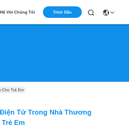
 Hệ Với Chúng Tôi
Trích Dẫn
h Cho Trẻ Em
 Điện Tử Trong Nhà Thương
 Trẻ Em