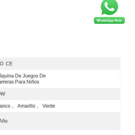
SO  CE
quina De Juegos De 
rreras Para Niños
0W
anco 、 Amarillo 、 Verde
 Año