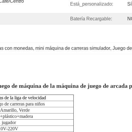
Café/Centro 
Está_personalizado:
Sí
Batería Recargable:
N
ras con monedas
, 
mini máquina de carreras simulador
, 
Juego de
uego de máquina de la máquina de juego de arcada p
as de la liga de velocidad
o de carreras para niños
 Amarillo, Verde
+plástico+madera
1 jugador
10V-220V