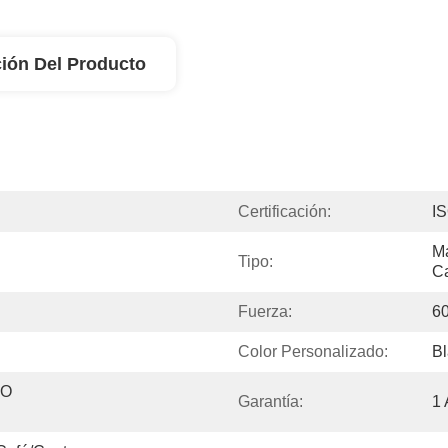
ión Del Producto
Certificación:
I
Má
Tipo:
Ca
Fuerza:
6
Color Personalizado:
Bl
O 
Garantía:
1