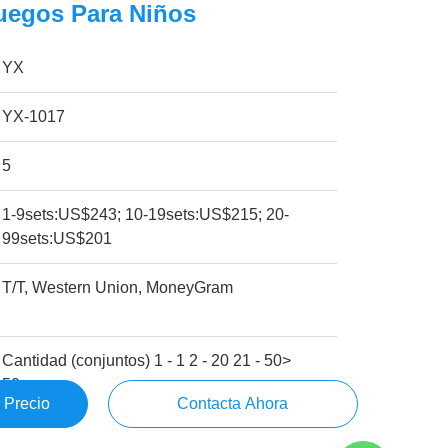
uegos Para Niños
YX
YX-1017
5
1-9sets:US$243; 10-19sets:US$215; 20-
99sets:US$201
T/T, Western Union, MoneyGram
Cantidad (conjuntos) 1 - 1 2 - 20 21 - 50>
50
 Precio
Contacta Ahora