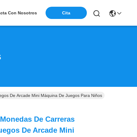
cta Con Nosotros
Cita
s
gos De Arcade Mini Máquina De Juegos Para Niños
 Monedas De Carreras
uegos De Arcade Mini