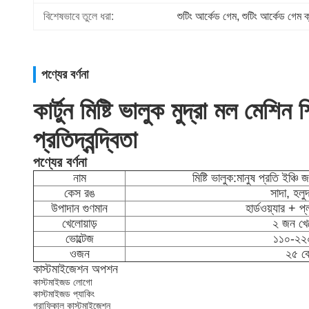
বিশেষভাবে তুলে ধরা:
শুটিং আর্কেড গেম
, 
শুটিং আর্কেড গেম ক
পণ্যের বর্ণনা
কার্টুন মিষ্টি ভালুক মুদ্রা মল মেশিন
প্রতিদ্বন্দ্বিতা
পণ্যের বর্ণনা
নাম
মিষ্টি ভালুক:
মানুষ প্রতি ইঞ্চি
কেস রঙ
সাদা, হলু
উপাদান গুণমান
হার্ডওয়্যার + প
খেলোয়াড়
২ জন খেল
ভোল্টেজ
১১০-২২০
ওজন
২৫ ক
কাস্টমাইজেশন অপশন
কাস্টমাইজড লোগো
কাস্টমাইজড প্যাকিং
গ্রাফিকাল কাস্টমাইজেশন