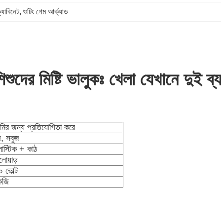
্যাবিনেট
, 
শুটিং গেম আর্ক্যাড
 শিশুদের মিষ্টি ভালুকঃ খেলা যেখানে দুই ব
 জমির জন্য প্রতিযোগিতা করে
দ, সবুজ
্লাস্টিক + কাঠ
োয়াড়
 ভোল্ট
েজি