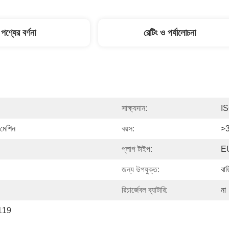
পণ্যের বর্ণনা
রেটিং ও পর্যালোচনা
সাক্ষ্যদান:
I
 মেশিন
বয়স:
>3
প্লাগ টাইপ:
EU
জন্য উপযুক্ত:
বাড
রিচার্জেবল ব্যাটারি:
না
119 