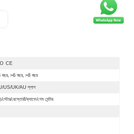
SO  CE
 বছর, >6 বছর, >8 বছর
/US/UK/AU প্লাগ
়ি/স্টোর/রেস্তোরাঁ/ক্যাফে/গেম সেন্টার